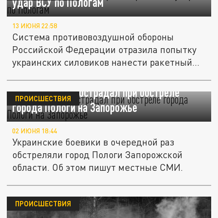
удар ВСУ по Пологам
13 ИЮНЯ 22:58
Система противовоздушной обороны
Российской Федерации отразила попытку
украинских силовиков нанести ракетный...
Один человек пострадал при обстреле
ПРОИСШЕСТВИЯ
города Пологи на Запорожье
02 ИЮНЯ 18:44
Украинские боевики в очередной раз
обстреляли город Пологи Запорожской
области. Об этом пишут местные СМИ.
ПРОИСШЕСТВИЯ