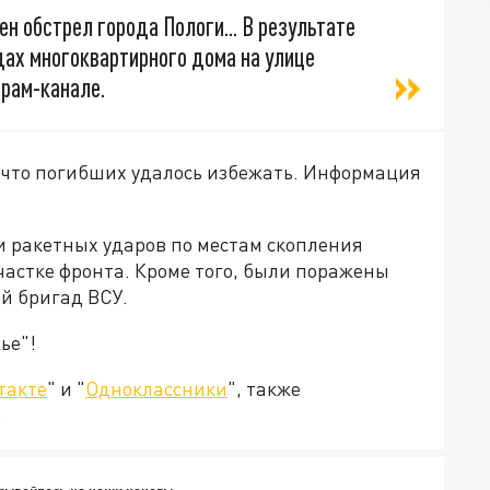
н обстрел города Пологи... В результате
дах многоквартирного дома на улице
грам-канале.
 что погибших удалось избежать. Информация
и ракетных ударов по местам скопления
частке фронта. Кроме того, были поражены
-й бригад ВСУ.
ье"!
такте
" и "
Одноклассники
", также
.