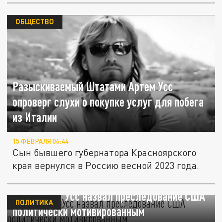
ОБЩЕСТВО
Разыскиваемый Штатами Артем Усс
опроверг слухи о покупке услуг для побега
из Италии
15 ФЕВРАЛЯ 06:44
Сын бывшего губернатора Красноярского
края вернулся в Россию весной 2023 года.
РБК: Артем Усс назвал преследование США
ПОЛИТИКА
политически мотивированным