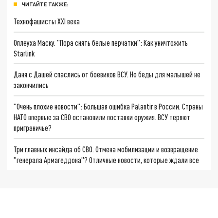
ЧИТАЙТЕ ТАКЖЕ:
Технофашисты XXI века
Оплеуха Маску. "Пора снять белые перчатки": Как уничтожить
Starlink
Даня с Дашей спаслись от боевиков ВСУ. Но беды для малышей не
закончились
"Очень плохие новости": Большая ошибка Palantir в России. Страны
НАТО впервые за СВО остановили поставки оружия. ВСУ теряют
приграничье?
Три главных инсайда об СВО. Отмена мобилизации и возвращение
"генерала Армагеддона"? Отличные новости, которые ждали все