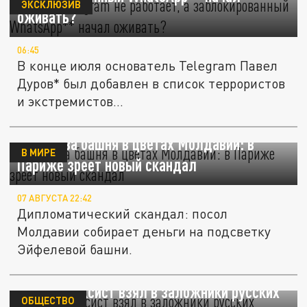
ЭКСКЛЮЗИВ
оживать?
06:45
В конце июля основатель Telegram Павел
Дуров* был добавлен в список террористов
и экстремистов...
Эйфелева башня в цветах Молдавии: в
В МИРЕ
Париже зреет новый скандал
07 АВГУСТА 22:42
Дипломатический скандал: посол
Молдавии собирает деньги на подсветку
Эйфелевой башни.
В Китае таксист взял в заложники русских
ОБЩЕСТВО