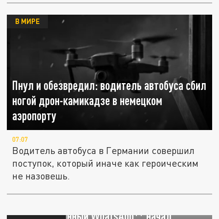
В МИРЕ
Пнул и обезвредил: водитель автобуса сбил
ногой дрон-камикадзе в немецком
аэропорту
07:07
Водитель автобуса в Германии совершил
поступок, который иначе как героическим
не назовешь.
Почему Telegram не работает, а
заблокированный WhatsApp** начал