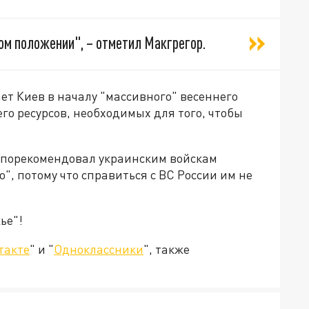
ом положении", – отметил Макгрегор.
ет Киев в началу "массивного" весеннего
его ресурсов, необходимых для того, чтобы
 порекомендовал украинским войскам
о", потому что справиться с ВС России им не
ье"!
такте
" и "
Одноклассники
", также
.