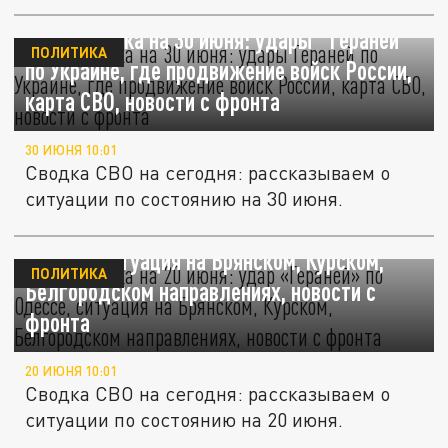
за...
СВО – сводка на 30 июня: удары "Гераней"
ПОЛИТИКА
по Украине, где продвижение войск России,
карта СВО, новости с фронта
30 ИЮНЯ 10:01
Сводка СВО на сегодня: рассказываем о
ситуации по состоянию на 30 июня.
СВО – сводка на 20 июня: удар «Гераней» по
Одессе, ситуация на Брянском, Курском,
ПОЛИТИКА
Белгородском направлениях, новости с
фронта
20 ИЮНЯ 10:01
Сводка СВО на сегодня: рассказываем о
ситуации по состоянию на 20 июня.