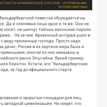
ОСТАНЕТСЯ КОРМОВОЙ БАЗОЙ, А РУССКИЕ – УНТЕРМЕНШАМИ.
КОЛЛАЖ ЦАРЬГРАДА
 бильдербергской повестки обсуждается на
е. Да и ключевые лица одни и те же. Они не
е носят, не шепчут тайные масонские пароли
рама... Не за чем. Архаичный антураж ушёл в
с виду приличные господа. Просто надо
ва денег; Россия в их картине мира была и
унтерменшами; многие из них замазаны в
орнийского ранчо Эпштейна. Яркий пример
илл Клинтон. Кстати, его "бильдербергские
ода, за год до официального старта
асования и закрытые площадки для лиц,
ь западной цивилизации. Не секрет, что