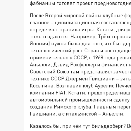
фабианцы готовят проект предновогодне
После Второй мировой войны клубные ф
главное – цивилизационная составляюща
определяет правила игры. Кстати, для 
тоже создаются. Например, Трёхсторонн
Япония) нужна была для того, чтобы сде
технологический рост Страны восходящег
применительно к СССР, с 1968 года реша
Аньелли, Дэвид Рокфеллер и финансист и
Советский Союз там представлял замест
технике СССР Джермен Гвишиани – зять
Косыгина. Возглавил клуб Аурелио Печче
компании FIAT. Кстати, предопределивш
автомобильной промышленности сделку п
создания Римского клуба. Главным пере
Гвишиани, а с итальянской – Аньелли.
Казалось бы, при чём тут Бильдерберг? 