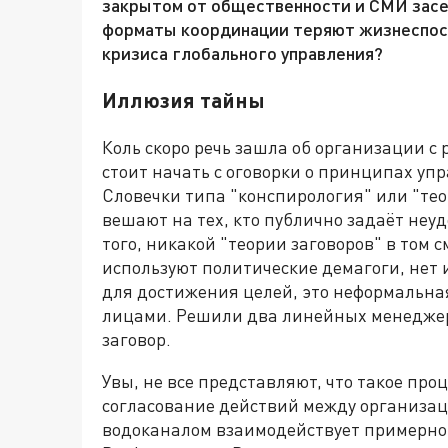
закрытом от общественности и СМИ засе
форматы координации теряют жизнеспособ
кризиса глобального управления?
Иллюзия тайны
Коль скоро речь зашла об организации с
стоит начать с оговорки о принципах уп
Словечки типа "конспирология" или "тео
вешают на тех, кто публично задаёт неу
того, никакой "теории заговоров" в том с
используют политические демагоги, нет и
для достижения целей, это неформальн
лицами. Решили два линейных менеджера
заговор.
Увы, не все представляют, что такое про
согласование действий между организац
водоканалом взаимодействует примерно 