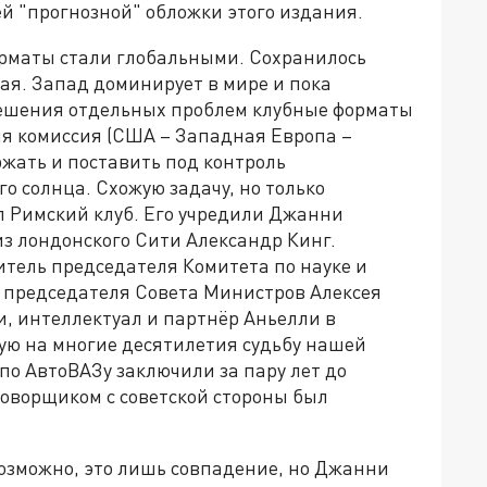
й "прогнозной" обложки этого издания.
орматы стали глобальными. Сохранилось
я. Запад доминирует в мире и пока
решения отдельных проблем клубные форматы
яя комиссия (США – Западная Европа –
ржать и поставить под контроль
о солнца. Схожую задачу, но только
л Римский клуб. Его учредили Джанни
з лондонского Сити Александр Кинг.
итель председателя Комитета по науке и
 председателя Совета Министров Алексея
и, интеллектуал и партнёр Аньелли в
ую на многие десятилетия судьбу нашей
о АвтоВАЗу заключили за пару лет до
говорщиком с советской стороны был
Возможно, это лишь совпадение, но Джанни