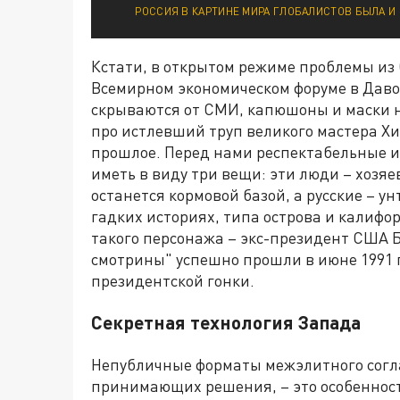
РОССИЯ В КАРТИНЕ МИРА ГЛОБАЛИСТОВ БЫЛА И 
Кстати, в открытом режиме проблемы из
Всемирном экономическом форуме в Давос
скрываются от СМИ, капюшоны и маски н
про истлевший труп великого мастера Хи
прошлое. Перед нами респектабельные и 
иметь в виду три вещи: эти люди – хозяе
останется кормовой базой, а русские – 
гадких историях, типа острова и калиф
такого персонажа – экс-президент США Б
смотрины" успешно прошли в июне 1991 г
президентской гонки.
Секретная технология Запада
Непубличные форматы межэлитного согл
принимающих решения, – это особенност