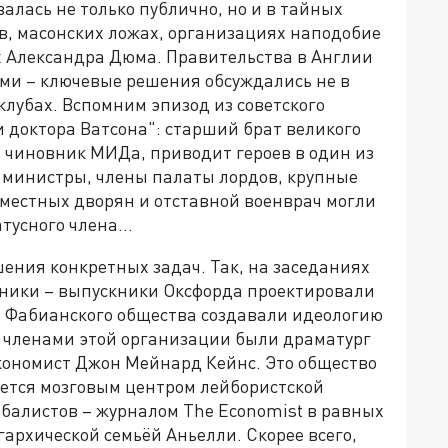
лась не только публично, но и в тайных
в, масонских ложах, организациях наподобие
х Александра Дюма. Правительства в Англии
ми – ключевые решения обсуждались не в
клубах. Вспомним эпизод из советского
 доктора Ватсона": старший брат великого
чиновник МИДа, приводит героев в один из
ь министры, члены палаты лордов, крупные
оместных дворян и отставной военврач могли
атусного члена…
ения конкретных задач. Так, на заседаниях
вники – выпускники Оксфорда проектировали
 Фабианского общества создавали идеологию
 членами этой организации были драматург
экономист Джон Мейнард Кейнс. Это общество
яется мозговым центром лейбористской
обалистов – журналом The Economist в равных
архической семьёй Аньелли. Скорее всего,