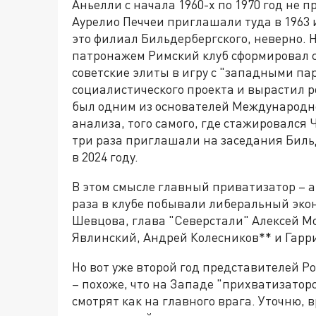
Аньелли с начала 1960-х по 1970 год не п
Аурелио Печчеи приглашали туда в 1963 и
это филиал Бильдербергского, неверно. Н
патронажем Римский клуб сформировал с
советские элиты в игру с "западными па
социалистического проекта и вырастил 
был одним из основателей Международно
анализа, того самого, где стажировался 
три раза приглашали на заседания Бильд
в 2024 году.
В этом смысле главный приватизатор – 
раза в клубе побывали либеральный эко
Шевцова, глава "Северстали" Алексей 
Явлинский, Андрей Колесников** и Гарр
Но вот уже второй год представителей Ро
– похоже, что на Западе "прихватизаторо
смотрят как на главного врага. Уточню,