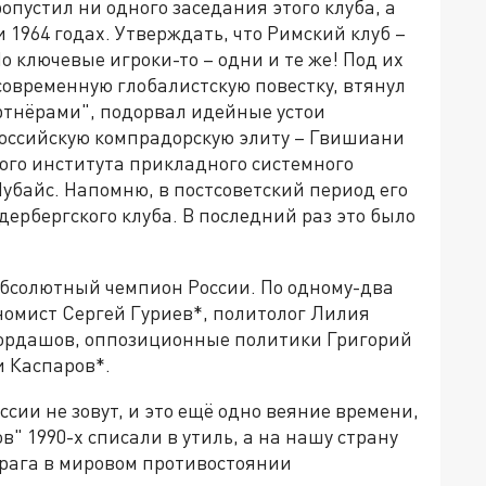
ропустил ни одного заседания этого клуба, а
 1964 годах. Утверждать, что Римский клуб –
о ключевые игроки-то – одни и те же! Под их
овременную глобалистскую повестку, втянул
ртнёрами", подорвал идейные устои
российскую компрадорскую элиту – Гвишиани
го института прикладного системного
Чубайс. Напомню, в постсоветский период его
ербергского клуба. В последний раз это было
абсолютный чемпион России. По одному-два
номист Сергей Гуриев*, политолог Лилия
Мордашов, оппозиционные политики Григорий
и Каспаров*.
ссии не зовут, и это ещё одно веяние времени,
в" 1990-х списали в утиль, а на нашу страну
 врага в мировом противостоянии