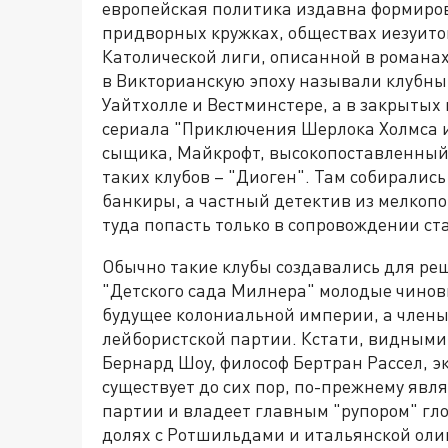
европейская политика издавна формирова
придворных кружках, обществах иезуито
Католической лиги, описанной в романа
в Викторианскую эпоху называли клубны
Уайтхолле и Вестминстере,
а в закрытых 
сериала "Приключения Шерлока Холмса и
сыщика, Майкрофт, высокопоставленный 
таких клубов – "Диоген". Там собиралис
банкиры, а частный детектив из мелкоп
туда попасть только в сопровождении ст
Обычно такие клубы создавались для реш
"Детского сада Милнера" молодые чино
будущее колониальной империи, а члены
лейбористской партии. Кстати, видными
Бернард Шоу, философ Бертран Рассел, 
существует до сих пор, по-прежнему явл
партии и владеет главным "рупором" гл
долях с Ротшильдами и итальянской олиг