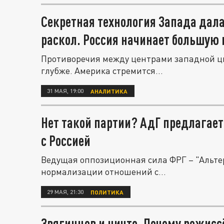
Секретная технология Запада дала
раскол. Россия начинает большую 
Противоречия между центрами западной ци
глубже. Америка стремится...
31 МАЯ, 19:00
АНАЛИТИКА
Нет такой партии? АдГ предлагае
с Россией
Ведущая оппозиционная сила ФРГ – "Альте
нормализации отношений с...
29 МАЯ, 21:30
ПОЛИТИКА
Звягинцев и ничто. Почему режис