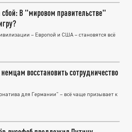
 сбой: В "мировом правительстве"
игру?
вилизации – Европой и США – становятся всё
т немцам восстановить сотрудничество
рнатива для Германии" – всё чаще призывает к
сёр-русофоб предложил Путину