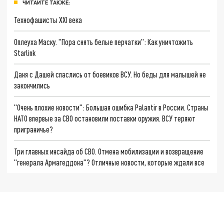
ЧИТАЙТЕ ТАКЖЕ:
Технофашисты XXI века
Оплеуха Маску. "Пора снять белые перчатки": Как уничтожить
Starlink
Даня с Дашей спаслись от боевиков ВСУ. Но беды для малышей не
закончились
"Очень плохие новости": Большая ошибка Palantir в России. Страны
НАТО впервые за СВО остановили поставки оружия. ВСУ теряют
приграничье?
Три главных инсайда об СВО. Отмена мобилизации и возвращение
"генерала Армагеддона"? Отличные новости, которые ждали все