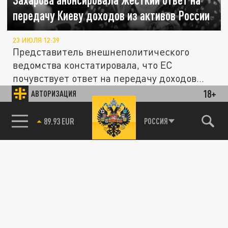
передачу Киеву доходов из активов России
23 ИЮЛЯ 12:39
Представитель внешнеполитического
ведомства констатировала, что ЕС
почувствует ответ на передачу доходов
от...
18+
АВТОРИЗАЦИЯ
В МИРЕ
85.64 BRENT
РОССИЯ
Боррель заявил, что в Африке
поддерживают Россию, говоря, что Путин
спас Донбасс