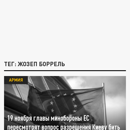
ТЕГ: ЖОЗЕП БОРРЕЛЬ
АРМИЯ
19 ноября главы минобороны ЕС
пересмотрят вопрос разрешения Киеву бить