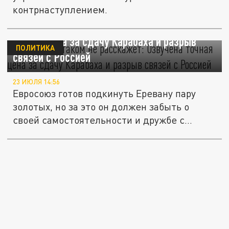
контрнаступлением.
Пашинян о таком не расскажет: Озвучена
точная цена за сдачу Карабаха и разрыв
ПОЛИТИКА
связей с Россией
23 ИЮЛЯ 14:56
Евросоюз готов подкинуть Еревану пару
золотых, но за это он должен забыть о
своей самостоятельности и дружбе с...