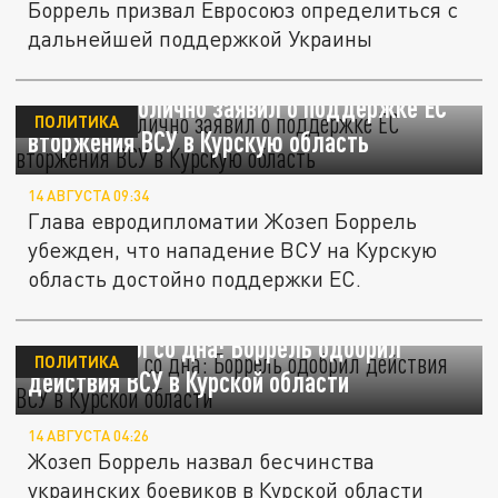
Боррель призвал Евросоюз определиться с
дальнейшей поддержкой Украины
Боррель публично заявил о поддержке ЕС
ПОЛИТИКА
вторжения ВСУ в Курскую область
14 АВГУСТА 09:34
Глава евродипломатии Жозеп Боррель
убежден, что нападение ВСУ на Курскую
область достойно поддержки ЕС.
ЕС постучал со дна: Боррель одобрил
ПОЛИТИКА
действия ВСУ в Курской области
14 АВГУСТА 04:26
Жозеп Боррель назвал бесчинства
украинских боевиков в Курской области