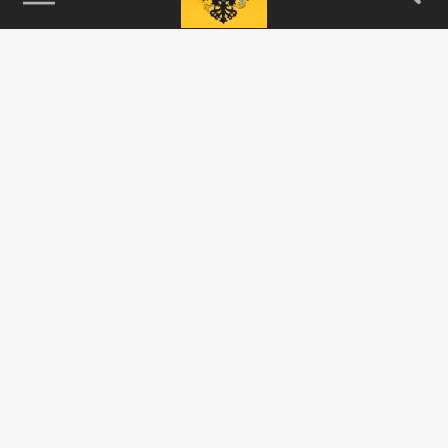
115093, г. Москва, переулок Партийный,
д.1, к.57, стр.3, эт.1, пом.I, ком.45