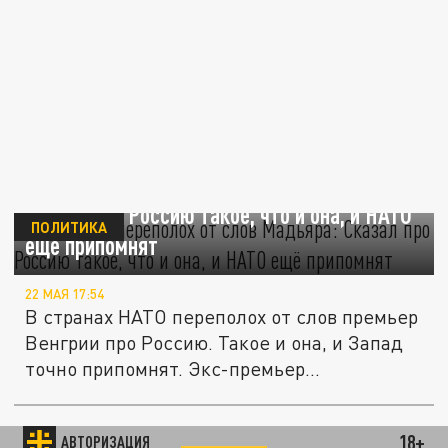
На Западе переполох от слов Мадьяра:
Сказал про Россию такое, что и она, и НАТО
ПОЛИТИКА
ещё припомнят
22 МАЯ 17:54
В странах НАТО переполох от слов премьер
Венгрии про Россию. Такое и она, и Запад
точно припомнят. Экс-премьер...
18+
АВТОРИЗАЦИЯ
ПОЛИТИКА