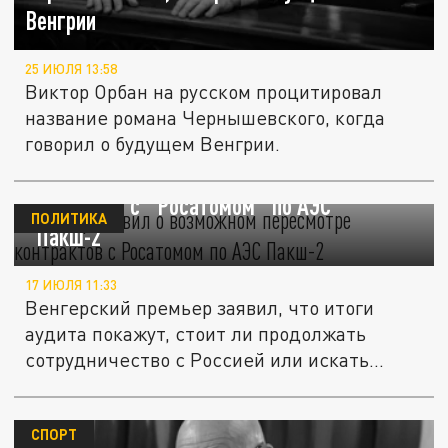
Венгрии
25 ИЮЛЯ 13:58
Виктор Орбан на русском процитировал
название романа Чернышевского, когда
говорил о будущем Венгрии.
Мадьяр заявил о возможном пересмотре
контрактов с "Росатомом" по АЭС
ПОЛИТИКА
"Пакш-2"
17 ИЮЛЯ 11:33
Венгерский премьер заявил, что итоги
аудита покажут, стоит ли продолжать
сотрудничество с Россией или искать...
СПОРТ