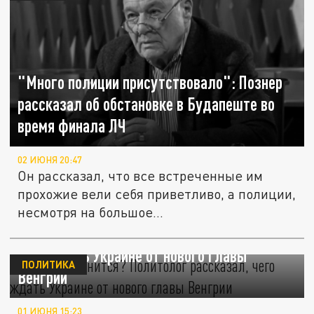
"Много полиции присутствовало": Познер
рассказал об обстановке в Будапеште во
время финала ЛЧ
02 ИЮНЯ 20:47
Он рассказал, что все встреченные им
прохожие вели себя приветливо, а полиции,
несмотря на большое...
Что-то изменится? Политолог рассказал,
чего ждать Украине от нового главы
ПОЛИТИКА
Венгрии
01 ИЮНЯ 15:23