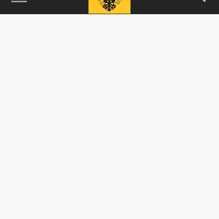
115093, г. Москва, переулок Партийный,
д.1, к.57, стр.3, эт.1, пом.I, ком.45