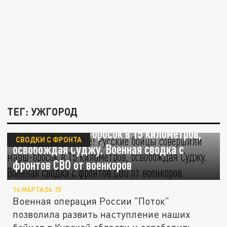
ТЕГ: УЖГОРОД
Шах и мат Украине! Русские бойцы
совершили марш-бросок в 15 километров,
СВОДКИ С ФРОНТА
освобождая Суджу. Военная сводка с
фронтов СВО от военкоров
14 МАРТА 06:15
Военная операция России "Поток"
позволила развить наступление наших