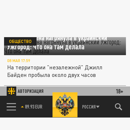
Жена Байдена нагрянула в украинский
ОБЩЕСТВО
Ужгород: Что она там делала
08 МАЯ 17:59
На территории "незалежной" Джилл
Байден пробыла около двух часов
18+
АВТОРИЗАЦИЯ
ПОЛИТИКА
85.64 BRENT
РОССИЯ