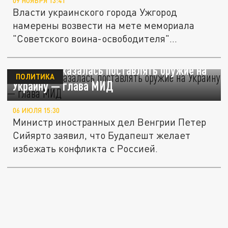
09 НОЯБРЯ 13:41
Власти украинского города Ужгород
намерены возвести на мете мемориала
"Советского воина-освободителя"
памятник...
Венгрия отказалась поставлять оружие на
ПОЛИТИКА
Украину — глава МИД
06 ИЮЛЯ 15:30
Министр иностранных дел Венгрии Петер
Сийярто заявил, что Будапешт желает
избежать конфликта с Россией.