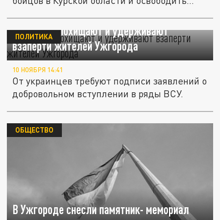
бойцов в Курской области и освободить...
Военкомы похищают и удерживают
ПОЛИТИКА
взаперти жителей Ужгорода
10 НОЯБРЯ 14:41
От украинцев требуют подписи заявлений о
добровольном вступлении в ряды ВСУ.
ОБЩЕСТВО
В Ужгороде снесли памятник- мемориал