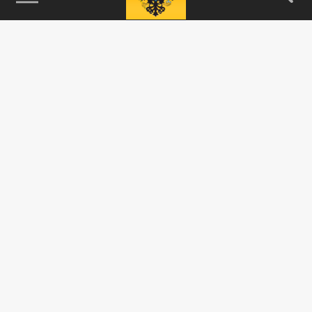
115093, г. Москва, переулок Партийный,
д.1, к.57, стр.3, эт.1, пом.I, ком.45