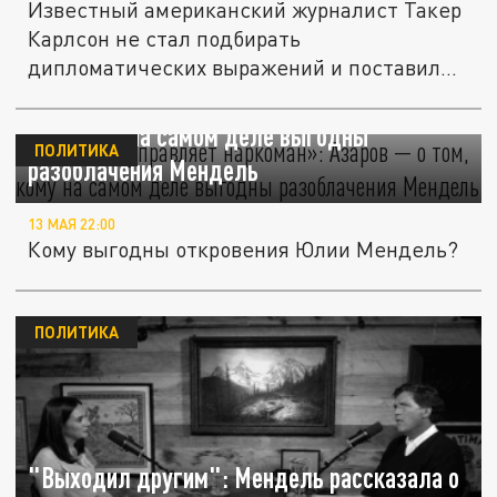
Известный американский журналист Такер
Карлсон не стал подбирать
дипломатических выражений и поставил
крест на...
«Украиной управляет наркоман»: Азаров — о
том, кому на самом деле выгодны
ПОЛИТИКА
разоблачения Мендель
13 МАЯ 22:00
Кому выгодны откровения Юлии Мендель?
ПОЛИТИКА
"Выходил другим": Мендель рассказала о