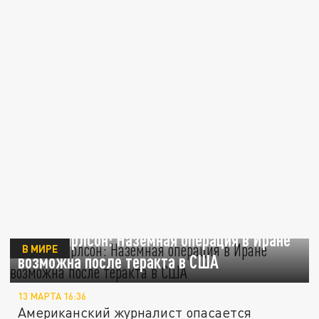
Такер Карлсон: Наземная операция в Иране
В МИРЕ
возможна после теракта в США
13 МАРТА 16:36
Американский журналист опасается