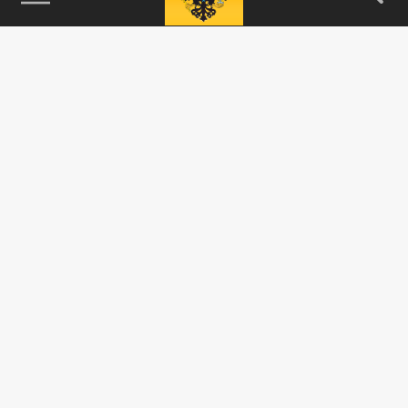
115093, г. Москва, переулок Партийный,
д.1, к.57, стр.3, эт.1, пом.I, ком.45