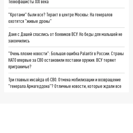
Технофашисты XXI века
"Кротами" были все? Теракт в центре Москвы: На генералов
охотятся "живые дроны"
Даня с Дашей спаслись от боевиков ВСУ. Но беды для малышей не
закончились
"Очень плохие новости": Большая ошибка Palantir в России. Страны
НАТО впервые за СВО остановили поставки оружия. ВСУ теряют
приграничье?
Три главных инсайда об СВО. Отмена мобилизации и возвращение
"генерала Армагеддона"? Отличные новости, которые ждали все