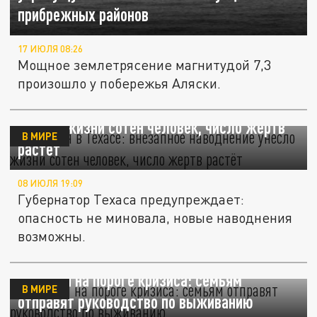
прибрежных районов
17 ИЮЛЯ 08:26
Мощное землетрясение магнитудой 7,3
произошло у побережья Аляски.
Трагедия в Техасе: внезапное наводнение
унесло жизни сотен человек, число жертв
В МИРЕ
растёт
08 ИЮЛЯ 19:09
Губернатор Техаса предупреждает:
опасность не миновала, новые наводнения
возможны.
Франция на пороге кризиса: семьям
В МИРЕ
отправят руководство по выживанию