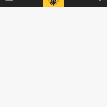
115093, г. Москва, переулок Партийный,
д.1, к.57, стр.3, эт.1, пом.I, ком.45