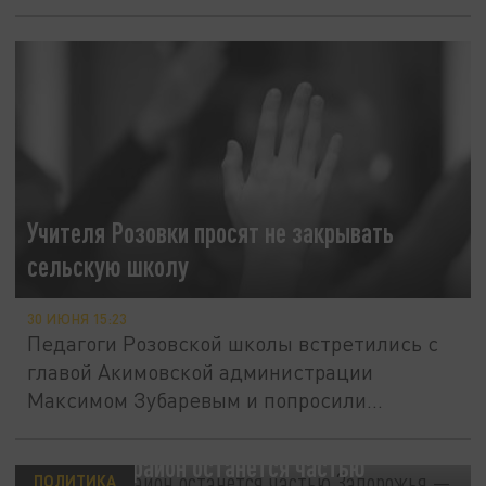
Учителя Розовки просят не закрывать
сельскую школу
30 ИЮНЯ 15:23
Педагоги Розовской школы встретились с
главой Акимовской администрации
Максимом Зубаревым и попросили...
Розовский район останется частью
ПОЛИТИКА