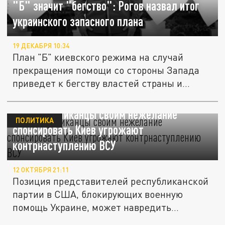
"Б" значит "бегство": Рогов назвал итог
украинского запасного плана
19 ДЕКАБРЯ 10:34
План "Б" киевского режима на случай
прекращения помощи со стороны Запада
приведет к бегству властей страны и...
FT: республиканцы своим нежелание
ПОЛИТИКА
спонсировать Киев угрожают
контрнаступлению ВСУ
12 ОКТЯБРЯ 21:11
Позиция представителей республиканской
партии в США, блокирующих военную
помощь Украине, может навредить...