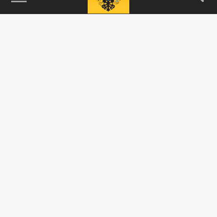
115093, г. Москва, переулок Партийный,
д.1, к.57, стр.3, эт.1, пом.I, ком.45