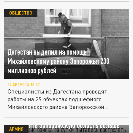
ОБЩЕСТВО
Дагестан выделил на помощь
Михайловскому району Запорожья 230
миллионов рублей
29 АВГУСТА 15:57
Специалисты из Дагестана проводят
работы на 29 объектах подшефного
Михайловского района Запорожской
области,...
Украинские войска за сутки пытались
обстрелять Запорожскую область больше
АРМИЯ