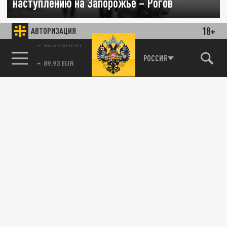
наступлению на Запорожье – Рогов
31 МАЯ 17:34
18+
АВТОРИЗАЦИЯ
В Запорожской области прошли сильные
дожди, которые нарушили планы киевского
85.64 BRENT
РОССИЯ
режима по контрнаступлению. Об...
АРМИЯ
Киев усилил интенсивность обстрелов
Запорожской области – Рогов
13 ФЕВРАЛЯ 22:49