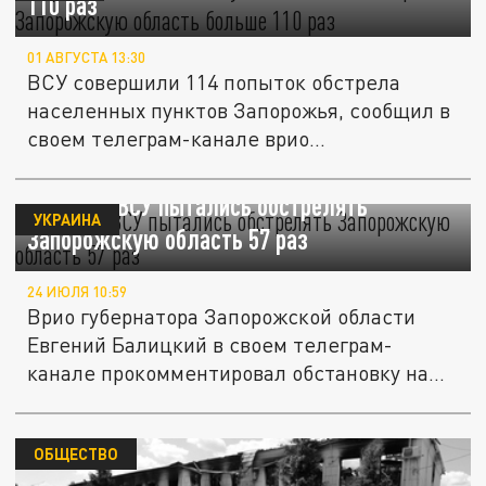
110 раз
01 АВГУСТА 13:30
ВСУ совершили 114 попыток обстрела
населенных пунктов Запорожья, сообщил в
своем телеграм-канале врио...
За сутки ВСУ пытались обстрелять
УКРАИНА
Запорожскую область 57 раз
24 ИЮЛЯ 10:59
Врио губернатора Запорожской области
Евгений Балицкий в своем телеграм-
канале прокомментировал обстановку на...
ОБЩЕСТВО