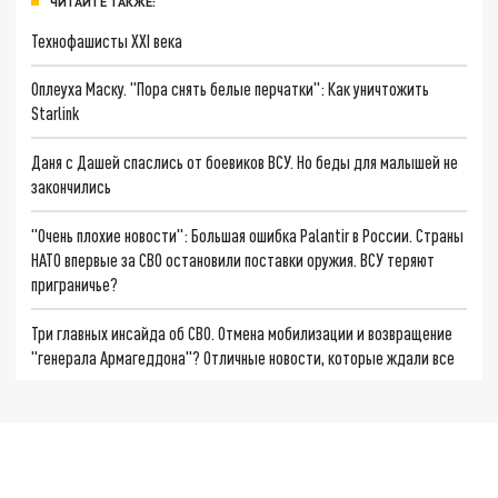
ЧИТАЙТЕ ТАКЖЕ:
Технофашисты XXI века
Оплеуха Маску. "Пора снять белые перчатки": Как уничтожить
Starlink
Даня с Дашей спаслись от боевиков ВСУ. Но беды для малышей не
закончились
"Очень плохие новости": Большая ошибка Palantir в России. Страны
НАТО впервые за СВО остановили поставки оружия. ВСУ теряют
приграничье?
Три главных инсайда об СВО. Отмена мобилизации и возвращение
"генерала Армагеддона"? Отличные новости, которые ждали все