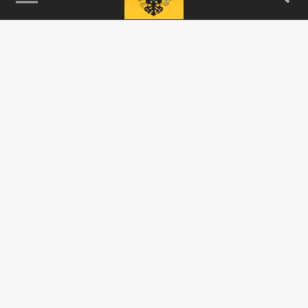
115093, г. Москва, переулок Партийный,
д.1, к.57, стр.3, эт.1, пом.I, ком.45