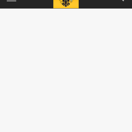
115093, г. Москва, переулок Партийный,
д.1, к.57, стр.3, эт.1, пом.I, ком.45