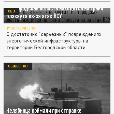
"Генераторов на всех не хватит":
Белгородская область находится на грани
СВО
блэкаута из-за атак ВСУ
17 ОКТЯБРЯ 05:35
О достаточно "серьёзных" повреждениях
энергетической инфраструктуры на
территории Белгородской области
сообщил...
ОБЩЕСТВО
Челябинца поймали при отправке