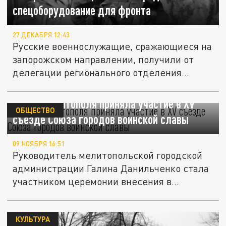
спецоборудование для фронта
27 ДЕКАБРЯ 12:43
Русские военнослужащие, сражающиеся на
запорожском направлении, получили от
делегации регионального отделения...
Глава Мелитополя приняла участие в XV
ОБЩЕСТВО
съезде Союза городов воинской славы
09 НОЯБРЯ 16:51
Руководитель мелитопольской городской
администрации Галина Данильченко стала
участником церемонии внесения в...
КУЛЬТУРА