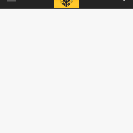
115093, г. Москва, переулок Партийный,
д.1, к.57, стр.3, эт.1, пом.I, ком.45