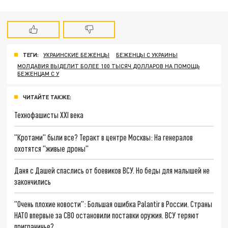
ТЕГИ:
УКРАИНСКИЕ БЕЖЕНЦЫ
БЕЖЕНЦЫ С УКРАИНЫ
МОЛДАВИЯ ВЫДЕЛИТ БОЛЕЕ 100 ТЫСЯЧ ДОЛЛАРОВ НА ПОМОЩЬ
БЕЖЕНЦАМ С У
ЧИТАЙТЕ ТАКЖЕ:
Технофашисты XXI века
"Кротами" были все? Теракт в центре Москвы: На генералов
охотятся "живые дроны"
Даня с Дашей спаслись от боевиков ВСУ. Но беды для малышей не
закончились
"Очень плохие новости": Большая ошибка Palantir в России. Страны
НАТО впервые за СВО остановили поставки оружия. ВСУ теряют
приграничье?