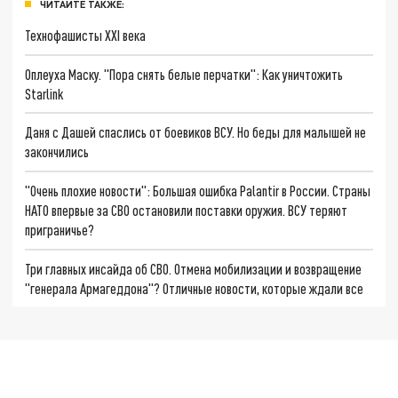
ЧИТАЙТЕ ТАКЖЕ:
Технофашисты XXI века
Оплеуха Маску. "Пора снять белые перчатки": Как уничтожить
Starlink
Даня с Дашей спаслись от боевиков ВСУ. Но беды для малышей не
закончились
"Очень плохие новости": Большая ошибка Palantir в России. Страны
НАТО впервые за СВО остановили поставки оружия. ВСУ теряют
приграничье?
Три главных инсайда об СВО. Отмена мобилизации и возвращение
"генерала Армагеддона"? Отличные новости, которые ждали все