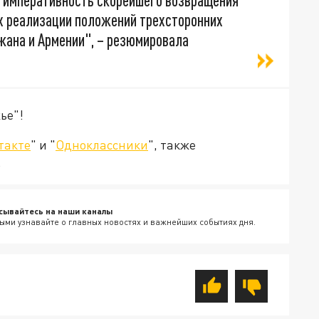
 императивность скорейшего возвращения
ах реализации положений трехсторонних
жана и Армении", – резюмировала
ье"!
такте
" и "
Одноклассники
", также
.
сывайтесь на наши каналы
ыми узнавайте о главных новостях и важнейших событиях дня.