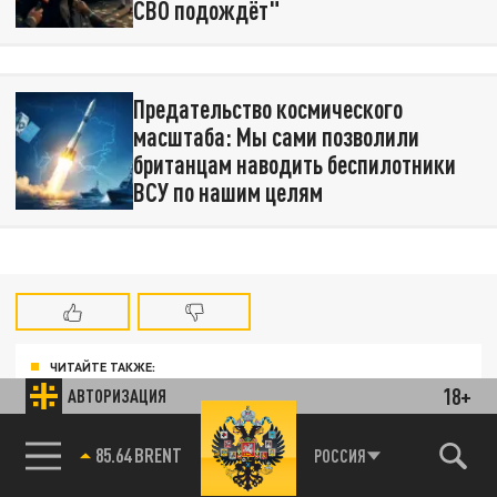
СВО подождёт"
Предательство космического
масштаба: Мы сами позволили
британцам наводить беспилотники
ВСУ по нашим целям
ЧИТАЙТЕ ТАКЖЕ:
18+
АВТОРИЗАЦИЯ
Технофашисты XXI века
85.64 BRENT
Оплеуха Маску. "Пора снять белые перчатки": Как уничтожить
РОССИЯ
Starlink