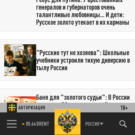
генералов и губернаторов очень
талантливые любовницы... И дети:
Русское золото утекает в их карманы
"Русские тут не хозяева": Школьные
учебники устроили тихую диверсию в
тылу России
Баня для "золотого судьи": В России
началась "большая стирка"
18+
АВТОРИЗАЦИЯ
испачканных мантий. Назначен
новый чистильщик в генеральских
85.64 BRENT
РОССИЯ
погонах