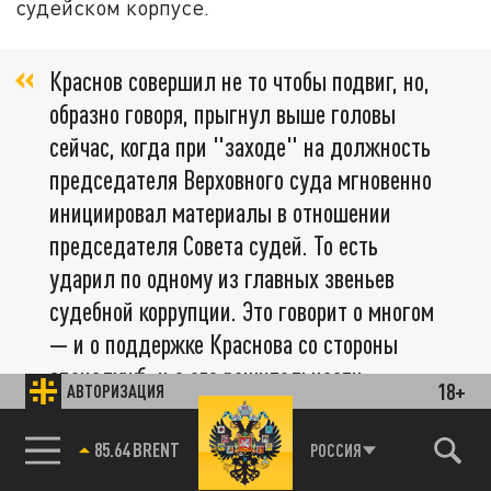
судейском корпусе.
Краснов совершил не то чтобы подвиг, но,
образно говоря, прыгнул выше головы
сейчас, когда при "заходе" на должность
председателя Верховного суда мгновенно
инициировал материалы в отношении
председателя Совета судей. То есть
ударил по одному из главных звеньев
судебной коррупции. Это говорит о многом
— и о поддержке Краснова со стороны
спецслужб, и о его решительности,
18+
АВТОРИЗАЦИЯ
85.64 BRENT
РОССИЯ
— указывает Пинчук.