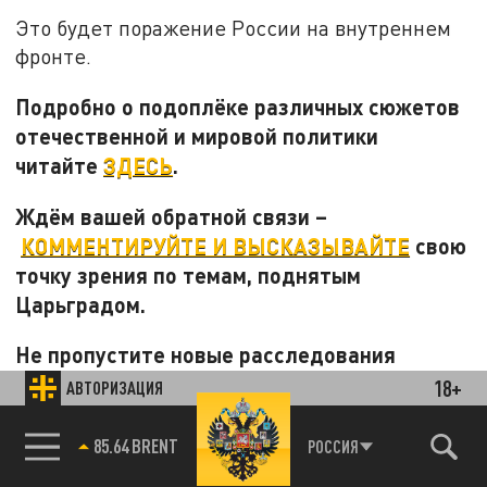
Это будет поражение России на внутреннем
фронте.
Подробно о подоплёке различных сюжетов
отечественной и мировой политики
читайте
ЗДЕСЬ
.
Ждём вашей обратной связи –
КОММЕНТИРУЙТЕ И ВЫСКАЗЫВАЙТЕ
свою
точку зрения по темам, поднятым
Царьградом.
Не пропустите новые расследования
"Первого русского":
18+
АВТОРИЗАЦИЯ
85.64 BRENT
РОССИЯ
"Папа кушать хочет": Дважды
объявленного в розыск политика-