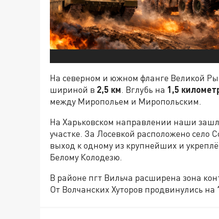
На северном и южном фланге Великой Ры
шириной в
2,5 км
. Вглубь на
1,5 километ
между Миропольем и Миропольским.
На Харьковском направлении наши зашли
участке. За Лосевкой расположено село С
выход к одному из крупнейших и укрепл
Белому Колодезю.
В районе пгт Вильча расширена зона ко
От Волчанских Хуторов продвинулись на