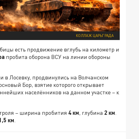
КОЛЛАЖ ЦАРЬГРАДА
бицы есть продвижение вглубь на километр и
ра
пробита оборона ВСУ на линии обороны
 в Лосевку, продвинулись на Волчанском
основый Бор, взятие которого открывает
ённейших населёнников на данном участке – к
нтроля – ширина пробития
4 км
, глубина
2 км
.
1,5 км
.