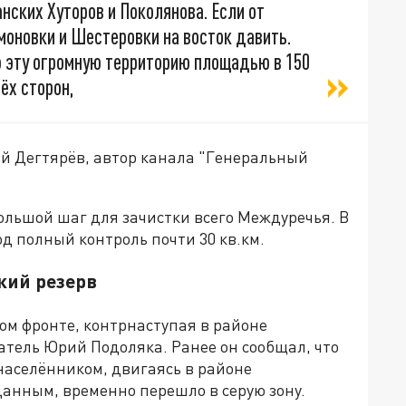
анских Хуторов и Поколянова. Если от
имоновки и Шестеровки на восток давить.
ю эту огромную территорию площадью в 150
ёх сторон,
й Дегтярёв, автор канала "Генеральный
большой шаг для зачистки всего Междуречья. В
од полный контроль почти 30 кв.км.
кий резерв
м фронте, контрнаступая в районе
тель Юрий Подоляка. Ранее он сообщал, что
населёнником, двигаясь в районе
данным, временно перешло в серую зону.