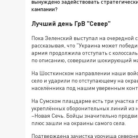
вынуждено задействовать стратегически
кампании?
Лучший день ГрВ "Север"
Пока Зеленский выступал на очередной 
рассказывая, что "Украина может победит
армия продолжила отступать с колоссал
по описанию, совершили шокирующий м
На Шосткинском направлении наши войск
село и ударили по отступающему на окр
населённика под нашим уверенным конт
На Сумском плацдарме есть три участка 
укреплённых оборонительных линий из н
–Новая Сечь. Бойцы значительно продвин
плюс зашли на окраины самого села.
Подтверждена зачистка урочища севернее