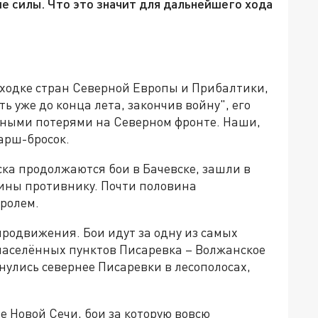
е силы. Что это значит для дальнейшего хода
сходке стран Северной Европы и Прибалтики,
ь уже до конца лета, закончив войну", его
ьными потерями на Северном фронте. Наши,
арш-бросок.
а продолжаются бои в Бачевске, зашли в
аины противнику. Почти половина
ролем.
продвижения. Бои идут за одну из самых
аселённых пунктов Писаревка – Волжанское
улись севернее Писаревки в лесополосах,
 Новой Сечи, бои за которую вовсю