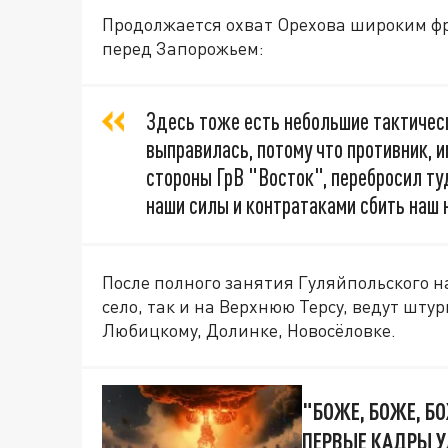
Продолжается охват Орехова широким фр
перед Запорожьем:
Здесь тоже есть небольшие тактическ
выправилась, потому что противник, и
стороны ГрВ "Восток", перебросил ту
наши силы и контратаками сбить наш 
После полного занятия Гуляйпольского н
село, так и на Верхнюю Терсу, ведут шт
Любицкому, Долинке, Новосёловке.
"БОЖЕ, БОЖЕ, БО
ПЕРВЫЕ КАДРЫ У