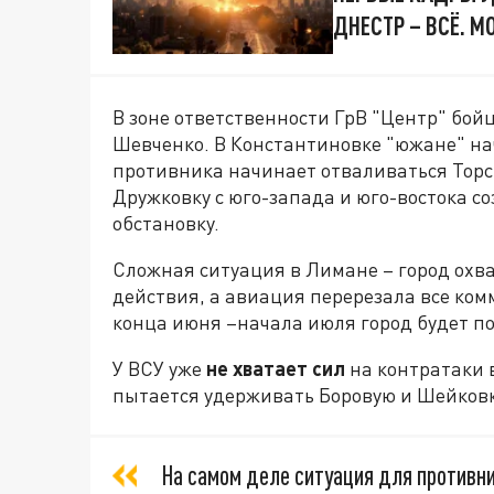
ДНЕСТР – ВСЁ. 
В зоне ответственности ГрВ "Центр" бо
Шевченко. В Константиновке "южане" нач
противника начинает отваливаться Торс
Дружковку с юго-запада и юго-востока с
обстановку.
Сложная ситуация в Лимане – город охва
действия, а авиация перерезала все ком
конца июня –начала июля город будет п
У ВСУ уже
не хватает сил
на контратаки 
пытается удерживать Боровую и Шейковку
На самом деле ситуация для противн