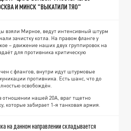
МОСКВА И МИНСК "ВЫКАТИЛИ ТЯО"
йцы взяли Мирное, ведут интенсивный штурм
али зачистку котла. На правом фланге у
кое – движение наших двух группировок на
оздаёт для противника критическую
чен с флангов, внутри идут штурмовые
муникации противника. Есть шанс, что до
олностью освобождён.
в отношении нашей 20А, враг тщетно
, которые забирает 1-я танковая армия.
ика на данном направлении складывается