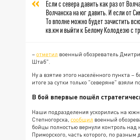
Если с севера давить как раз от Волч
Волчанска на юг давить. И если от С
То вполне можно будет зачистить вс
кв.км и выйти к Белому Колодезю с тр
–
отметил
военный обозреватель Дмитри
Штаб".
Ну а взятие этого населённого пункта – 
итоге за сутки только "северяне" взяли п
В бой впервые пошёл стратегичес
Наши подразделения ускорились на южно
Степногорска,
сообщил
военный обозрева
бойцы полностью вернули контроль над 
Приморского, часть которого, по разным 