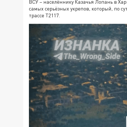
ВСУ – населённику Казачья Лопань в Хар
самых серьёзных укрепов, который, по с
трассе Т2117.