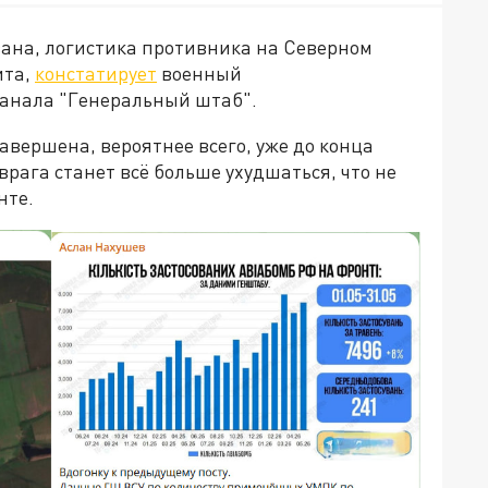
зана, логистика противника на Северном
ита,
констатирует
военный
канала "Генеральный штаб".
авершена, вероятнее всего, уже до конца
 врага станет всё больше ухудшаться, что не
нте.