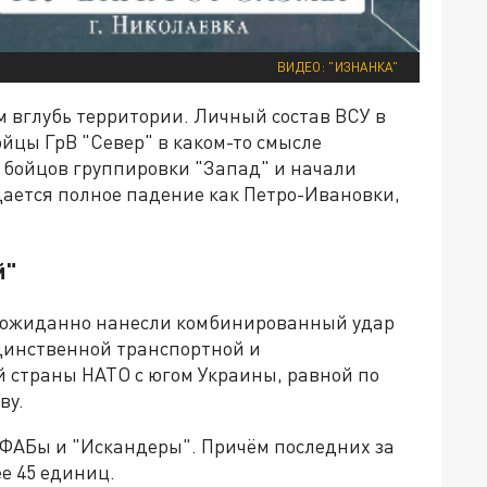
ВИДЕО: "ИЗНАНКА"
км вглубь территории. Личный состав ВСУ в
йцы ГрВ "Север" в каком-то смысле
у бойцов группировки "Запад" и начали
дается полное падение как Петро-Ивановки,
й"
еожиданно нанесли комбинированный удар
 единственной транспортной и
 страны НАТО с югом Украины, равной по
ву.
 ФАБы и "Искандеры". Причём последних за
е 45 единиц.