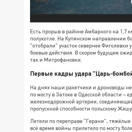
Есть прорыв в районе Амбарного на 1,7 
полукотле. На Купянском направлении бо
"отобрали" участок севернее Фиголевки 
боевые действия. В скором будущем ожи
так и Митрофановки.
Первые кадры удара "Царь-бомбо
На днях наши ракетчики и дроноводы н
по мосту в Затоке в Одесской области –
железнодорожной артерии, соединяющей
пропускной способности польскому Жешу
Летели по переправе "Герани", тяжёлые
всё время войны прилетело по мосту боле