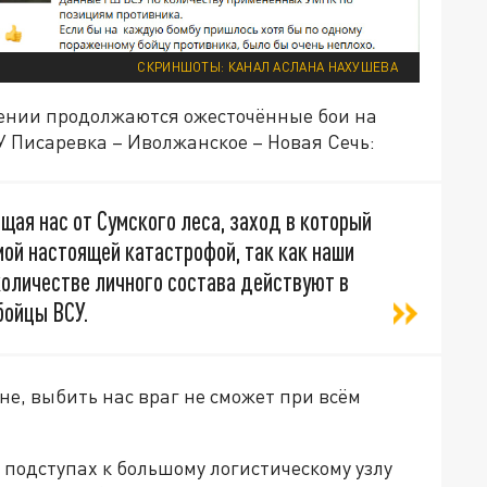
СКРИНШОТЫ: КАНАЛ АСЛАНА НАХУШЕВА
лении продолжаются ожесточённые бои на
 Писаревка – Иволжанское – Новая Сечь:
щая нас от Сумского леса, заход в который
ой настоящей катастрофой, так как наши
количестве личного состава действуют в
бойцы ВСУ.
не, выбить нас враг не сможет при всём
 подступах к большому логистическому узлу