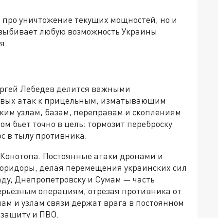
о про уничтожение текущих мощностей, но и
 выбивает любую возможность Украины
я.
ергей Лебедев делится важными
овых атак к прицельным, изматывающим
ским узлам, базам, переправам и скоплениям
ом бьёт точно в цель: тормозит переброску
ос в тылу противника.
 Конотопа. Постоянные атаки дронами и
оридоры, делая перемещения украинских сил
ду, Днепропетровску и Сумам — часть
серьёзным операциям, отрезая противника от
лам и узлам связи держат врага в постоянном
 защиту и ПВО.