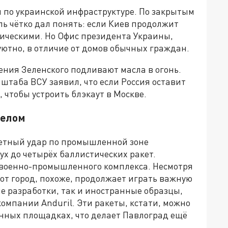
ми по украинской инфраструктуре. По закрытым
ь чётко дал понять: если Киев продолжит
фическими. Но Офис президента Украины,
 уютно, в отличие от домов обычных граждан.
жения Зеленского подливают масла в огонь.
штаба ВСУ заявил, что если Россия оставит
, чтобы устроить блэкаут в Москве.
целом
етный удар по промышленной зоне
ух до четырёх баллистических ракет.
 военно-промышленного комплекса. Несмотря
тот город, похоже, продолжает играть важную
ие разработки, так и иностранные образцы,
компании Anduril. Эти ракеты, кстати, можно
нных площадках, что делает Павлоград ещё