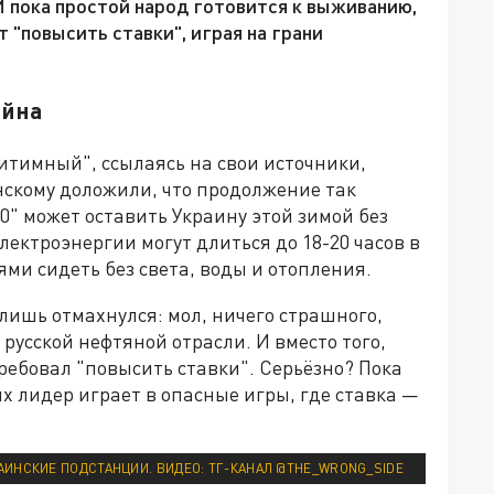
И пока простой народ готовится к выживанию,
т "повысить ставки", играя на грани
ойна
итимный", ссылаясь на свои источники,
нскому доложили, что продолжение так
" может оставить Украину этой зимой без
электроэнергии могут длиться до 18-20 часов в
ями сидеть без света, воды и отопления.
 лишь отмахнулся: мол, ничего страшного,
усской нефтяной отрасли. И вместо того,
требовал "повысить ставки". Серьёзно? Пока
х лидер играет в опасные игры, где ставка —
АИНСКИЕ ПОДСТАНЦИИ. ВИДЕО: ТГ-КАНАЛ @THE_WRONG_SIDE