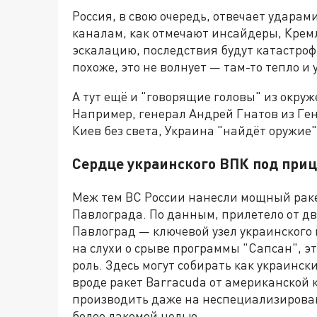
Россия, в свою очередь, отвечает удара
каналам, как отмечают инсайдеры, Кремл
эскалацию, последствия будут катастро
похоже, это не волнует — там-то тепло и
А тут ещё и "говорящие головы" из окру
Например, генерал Андрей Гнатов из Ген
Киев без света, Украина "найдёт оружие"
Сердце украинского ВПК под при
Меж тем ВС России нанесли мощный рак
Павлограда. По данным, прилетело от дв
Павлоград — ключевой узел украинского
на слухи о срыве программы "Сапсан", э
роль. Здесь могут собирать как украинск
вроде ракет Barracuda от американской 
производить даже на неспециализирова
более лакомой целью.