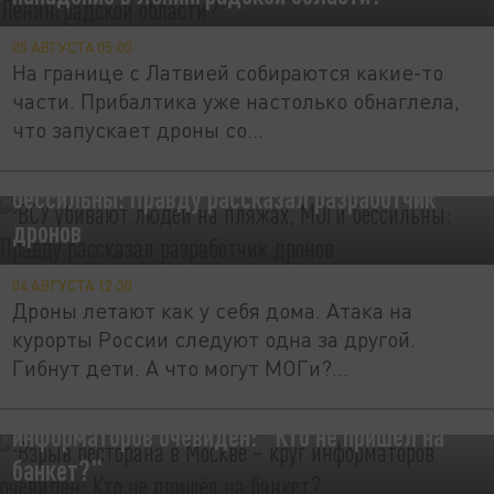
05 АВГУСТА 05:00
На границе с Латвией собираются какие-то
части. Прибалтика уже настолько обнаглела,
что запускает дроны со...
ВСУ убивают людей на пляжах, МОГи
бессильны: Правду рассказал разработчик
дронов
04 АВГУСТА 12:30
Дроны летают как у себя дома. Атака на
курорты России следуют одна за другой.
Гибнут дети. А что могут МОГи?...
Взрыв ресторана в Москве – круг
информаторов очевиден: "Кто не пришёл на
банкет?"