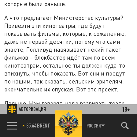
которые были раньше.
А что предлагает Министерство культуры?
Привезти эти кинотеатры, где будут
показывать фильмы, которые, к сожалению,
даже не первой десятки, потому что сами
знаете, Голливуд навязывает некий пакет
фильмов – блокбастер идёт там по всем
кинотеатрам, остальное ты должен куда-то
впихнуть, чтобы показать. Вот они и поедут
по нашим, так сказать, сельским зрителям,
окончательно их опуская. Вот это проект.
Дальше. Нам говорят, надо развивать театр.
18+
АВТОРИЗАЦИЯ
Надо, чтобы в каждой школе был театр.
Катастрофа, это же диверсия! То есть
85.64 BRENT
РОССИЯ
фактически всех детей через лицедейство
опять-таки втягивают в судьбу любимой моей