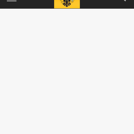
115093, г. Москва, переулок Партийный,
д.1, к.57, стр.3, эт.1, пом.I, ком.45