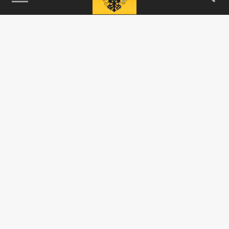
115093, г. Москва, переулок Партийный,
д.1, к.57, стр.3, эт.1, пом.I, ком.45