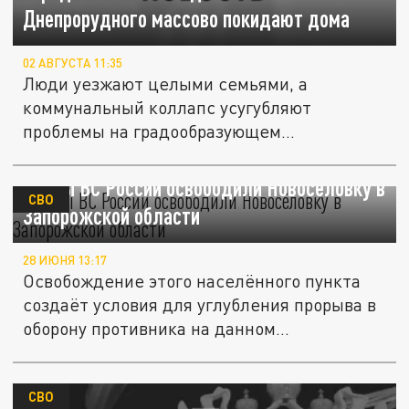
Днепрорудного массово покидают дома
02 АВГУСТА 11:35
Люди уезжают целыми семьями, а
коммунальный коллапс усугубляют
проблемы на градообразующем
предприятии.
Бойцы ВС России освободили Новосёловку в
СВО
Запорожской области
28 ИЮНЯ 13:17
Освобождение этого населённого пункта
создаёт условия для углубления прорыва в
оборону противника на данном...
СВО