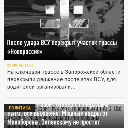
После удара ВСУ перекрыт участок трассы
«Новороссия»
25 ИЮНЯ 12:16
На ключевой трассе в Запорожской области
перекрыли движение после атак ВСУ, для
водителей организовали...
Понеслась. Разбит бункер с генералами
ПОЛИТИКА
НАТО. Всё выжжено: Мощные кадры от
Минобороны. Зеленскому не простят