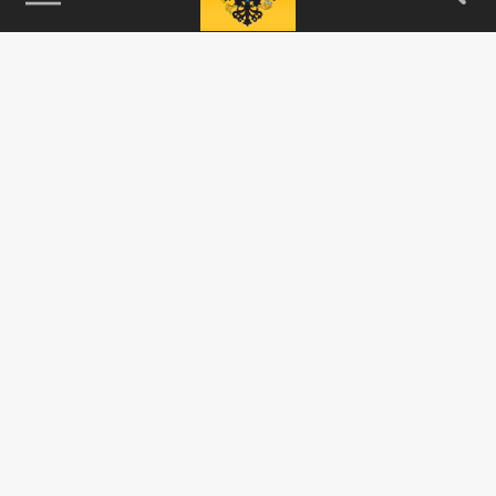
115093, г. Москва, переулок Партийный,
д.1, к.57, стр.3, эт.1, пом.I, ком.45