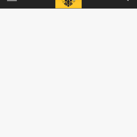
15 НОЯБРЯ 07:38
В отдел полиции микрорайона Северный
сообщили о проникновении в частный дом
садового товарищества.
ПРОИСШЕСТВИЯ
В Пушкине воры вынесли из дома
тюменского адвоката золото, бриллианты и
технику на миллион рублей
07 ОКТЯБРЯ 10:36
В Пушкинском районе полицейские ищут