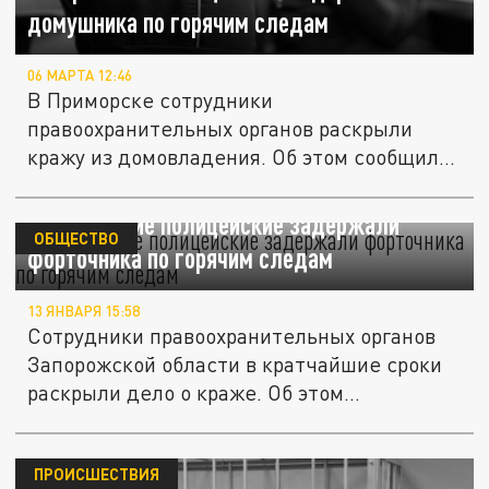
домушника по горячим следам
06 МАРТА 12:46
В Приморске сотрудники
правоохранительных органов раскрыли
кражу из домовладения. Об этом сообщили
в ГУ МВД по...
Запорожские полицейские задержали
ОБЩЕСТВО
форточника по горячим следам
13 ЯНВАРЯ 15:58
Сотрудники правоохранительных органов
Запорожской области в кратчайшие сроки
раскрыли дело о краже. Об этом...
ПРОИСШЕСТВИЯ