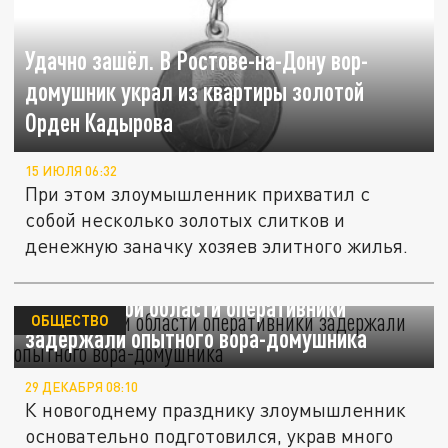
Удачно зашёл. В Ростове-на-Дону вор-
домушник украл из квартиры золотой
Орден Кадырова
15 ИЮЛЯ 06:32
При этом злоумышленник прихватил с
собой несколько золотых слитков и
денежную заначку хозяев элитного жилья.
В Ростовской области оперативники
ОБЩЕСТВО
задержали опытного вора-домушника
29 ДЕКАБРЯ 08:10
К новогоднему празднику злоумышленник
основательно подготовился, украв много