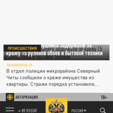
Читинского домушника задержали за
ПРОИСШЕСТВИЯ
кражу 15 рулонов обоев и бытовой техники
18 НОЯБРЯ 06:15
В отдел полиции микрорайона Северный
Читы сообщили о краже имущества из
квартиры. Стражи порядка установили,...
Читинские домушники вынесли из
18+
АВТОРИЗАЦИЯ
коттеджа сейф с деньгами и
ПРОИСШЕСТВИЯ
драгоценностями
85.64 BRENT
РОССИЯ