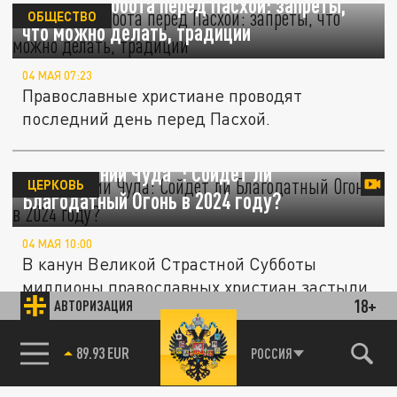
Великая Суббота перед Пасхой: запреты,
ОБЩЕСТВО
что можно делать, традиции
04 МАЯ 07:23
Православные христиане проводят
последний день перед Пасхой.
"В ожидании Чуда": Сойдёт ли
ЦЕРКОВЬ
Благодатный Огонь в 2024 году?
04 МАЯ 10:00
В канун Великой Страстной Субботы
миллионы православных христиан застыли
18+
АВТОРИЗАЦИЯ
в тревожном ожидании: свершится ли в...
85.64 BRENT
РОССИЯ
ПРАВОСЛАВНЫЙ КАЛЕНДАРЬ