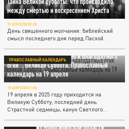
Тайна Великой субботы: что происходило
между смертью и воскресением Христа
19 АПРЕЛЯ 05:00
День священного молчания: библейский
смысл последнего дня перед Пасхой.
"День Вселенской тишины и Благодатного
ПРАВОСЛАВНЫЙ КАЛЕНДАРЬ
огня". Великая Суббота. Православный
календарь на 19 апреля
19 АПРЕЛЯ 01:00
19 апреля в 2025 году приходится на
Великую Субботу, последний день
Страстной седмицы, канун Светлого
Христова...
Священник из Новосибирской области