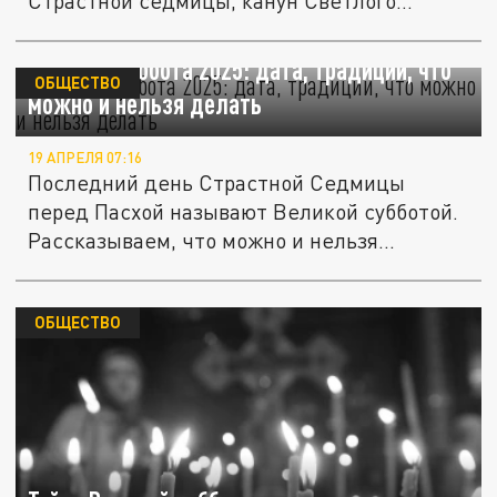
Страстной седмицы, канун Светлого
Христова...
Великая суббота 2025: дата, традиции, что
ОБЩЕСТВО
можно и нельзя делать
19 АПРЕЛЯ 07:16
Последний день Страстной Седмицы
перед Пасхой называют Великой субботой.
Рассказываем, что можно и нельзя...
ОБЩЕСТВО