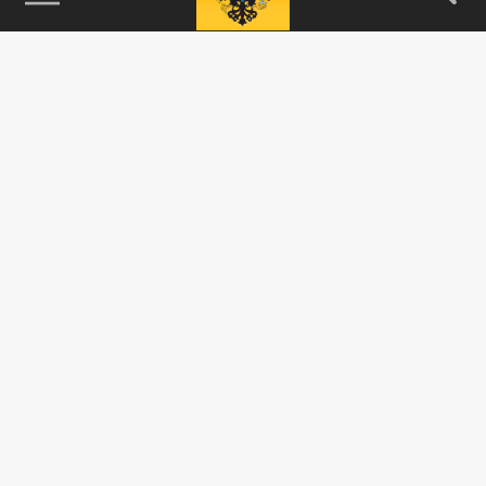
115093, г. Москва, переулок Партийный,
д.1, к.57, стр.3, эт.1, пом.I, ком.45