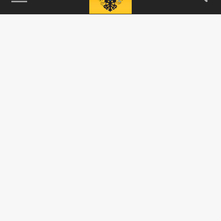
115093, г. Москва, переулок Партийный,
д.1, к.57, стр.3, эт.1, пом.I, ком.45